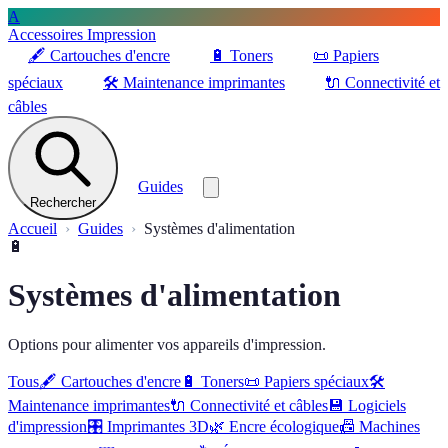
A
Accessoires Impression
🖋️
Cartouches d'encre
🔋
Toners
📜
Papiers
spéciaux
🛠️
Maintenance imprimantes
🔌
Connectivité et
câbles
Guides
Rechercher
Accueil
Guides
Systèmes d'alimentation
🔋
Systèmes d'alimentation
Options pour alimenter vos appareils d'impression.
Tous
🖋️
Cartouches d'encre
🔋
Toners
📜
Papiers spéciaux
🛠️
Maintenance imprimantes
🔌
Connectivité et câbles
💾
Logiciels
d'impression
🎛️
Imprimantes 3D
🌿
Encre écologique
📠
Machines