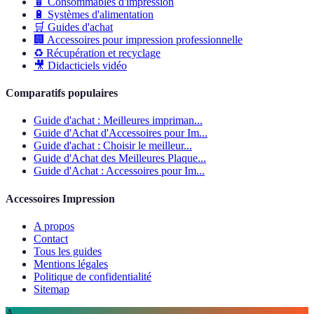
🧴
Consommables d'impression
🔋
Systèmes d'alimentation
🛒
Guides d'achat
🏢
Accessoires pour impression professionnelle
♻️
Récupération et recyclage
🎥
Didacticiels vidéo
Comparatifs populaires
Guide d'achat : Meilleures impriman...
Guide d'Achat d'Accessoires pour Im...
Guide d'achat : Choisir le meilleur...
Guide d'Achat des Meilleures Plaque...
Guide d'Achat : Accessoires pour Im...
Accessoires Impression
A propos
Contact
Tous les guides
Mentions légales
Politique de confidentialité
Sitemap
A