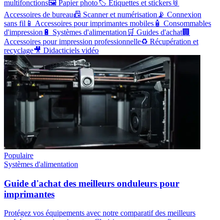
multifonctions
🖼️
Papier photo
🏷️
Étiquettes et stickers
📎
Accessoires de bureau
📠
Scanner et numérisation
📡
Connexion
sans fil
📱
Accessoires pour imprimantes mobiles
🧴
Consommables
d'impression
🔋
Systèmes d'alimentation
🛒
Guides d'achat
🏢
Accessoires pour impression professionnelle
♻️
Récupération et
recyclage
🎥
Didacticiels vidéo
Populaire
Systèmes d'alimentation
Guide d'achat des meilleurs onduleurs pour
imprimantes
Protégez vos équipements avec notre comparatif des meilleurs