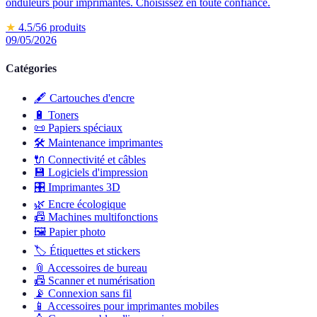
onduleurs pour imprimantes. Choisissez en toute confiance.
★
4.5
/5
6
produits
09/05/2026
Catégories
🖋️
Cartouches d'encre
🔋
Toners
📜
Papiers spéciaux
🛠️
Maintenance imprimantes
🔌
Connectivité et câbles
💾
Logiciels d'impression
🎛️
Imprimantes 3D
🌿
Encre écologique
📠
Machines multifonctions
🖼️
Papier photo
🏷️
Étiquettes et stickers
📎
Accessoires de bureau
📠
Scanner et numérisation
📡
Connexion sans fil
📱
Accessoires pour imprimantes mobiles