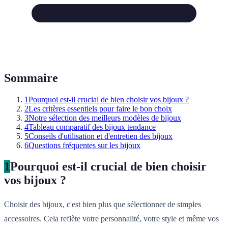
Sommaire
1
Pourquoi est-il crucial de bien choisir vos bijoux ?
2
Les critères essentiels pour faire le bon choix
3
Notre sélection des meilleurs modèles de bijoux
4
Tableau comparatif des bijoux tendance
5
Conseils d'utilisation et d'entretien des bijoux
6
Questions fréquentes sur les bijoux
1
Pourquoi est-il crucial de bien choisir
vos bijoux ?
Choisir des bijoux, c'est bien plus que sélectionner de simples
accessoires. Cela reflète votre personnalité, votre style et même vos