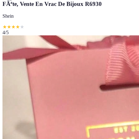
FÃªte, Vente En Vrac De Bijoux R6930
Shein
★
★
★
★
★
4
/5