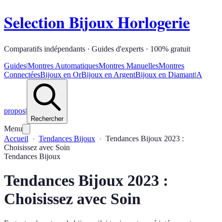
Selection Bijoux Horlogerie
Comparatifs indépendants · Guides d'experts · 100% gratuit
Guides
|
Montres Automatiques
Montres Manuelles
Montres
Connectées
Bijoux en Or
Bijoux en Argent
Bijoux en Diamant
|
A
propos
|
Rechercher
Menu
Accueil
Tendances Bijoux
Tendances Bijoux 2023 :
Choisissez avec Soin
Tendances Bijoux
Tendances Bijoux 2023 :
Choisissez avec Soin