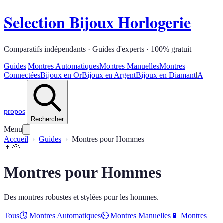
Selection Bijoux Horlogerie
Comparatifs indépendants · Guides d'experts · 100% gratuit
Guides
|
Montres Automatiques
Montres Manuelles
Montres
Connectées
Bijoux en Or
Bijoux en Argent
Bijoux en Diamant
|
A
propos
|
Rechercher
Menu
Accueil
Guides
Montres pour Hommes
👨‍🦰
Montres pour Hommes
Des montres robustes et stylées pour les hommes.
Tous
⏱️
Montres Automatiques
⏲️
Montres Manuelles
📱
Montres