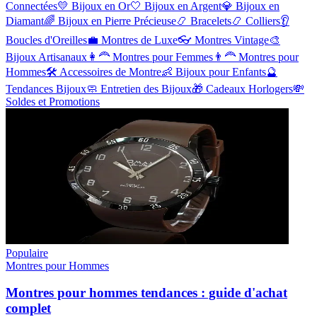
Connectées
💛
Bijoux en Or
🤍
Bijoux en Argent
💎
Bijoux en
Diamant
🌈
Bijoux en Pierre Précieuse
📿
Bracelets
📿
Colliers
👂
Boucles d'Oreilles
💼
Montres de Luxe
👓
Montres Vintage
🎨
Bijoux Artisanaux
👩‍🦰
Montres pour Femmes
👨‍🦰
Montres pour
Hommes
🛠️
Accessoires de Montre
👶
Bijoux pour Enfants
🔮
Tendances Bijoux
🧼
Entretien des Bijoux
🎁
Cadeaux Horlogers
💸
Soldes et Promotions
Populaire
Montres pour Hommes
Montres pour hommes tendances : guide d'achat
complet