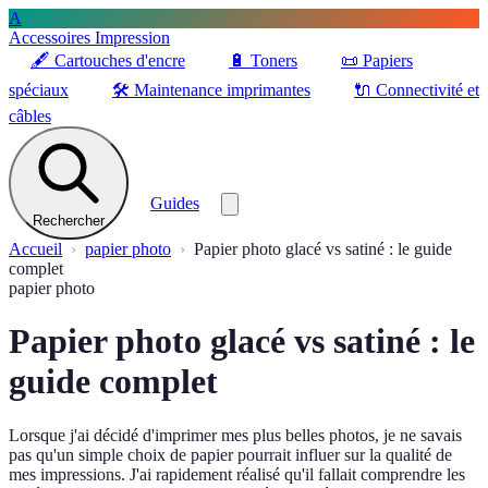
A
Accessoires Impression
🖋️
Cartouches d'encre
🔋
Toners
📜
Papiers
spéciaux
🛠️
Maintenance imprimantes
🔌
Connectivité et
câbles
Guides
Rechercher
Accueil
papier photo
Papier photo glacé vs satiné : le guide
complet
papier photo
Papier photo glacé vs satiné : le
guide complet
Lorsque j'ai décidé d'imprimer mes plus belles photos, je ne savais
pas qu'un simple choix de papier pourrait influer sur la qualité de
mes impressions. J'ai rapidement réalisé qu'il fallait comprendre les