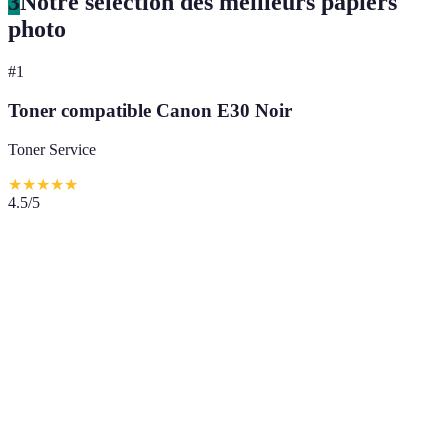
3
Notre sélection des meilleurs papiers
photo
#
1
Toner compatible Canon E30 Noir
Toner Service
★
★
★
★
★
4.5
/5