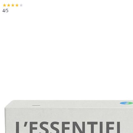
★
★
★
★
★
4
/5