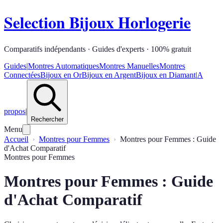
Selection Bijoux Horlogerie
Comparatifs indépendants · Guides d'experts · 100% gratuit
Guides
|
Montres Automatiques
Montres Manuelles
Montres
Connectées
Bijoux en Or
Bijoux en Argent
Bijoux en Diamant
|
A
propos
|
Rechercher
Menu
Accueil
Montres pour Femmes
Montres pour Femmes : Guide
d'Achat Comparatif
Montres pour Femmes
Montres pour Femmes : Guide
d'Achat Comparatif