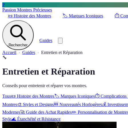
P
Passion Montres Précieuses
📜
Histoire des Montres
🏷️
Marques Iconiques
⏱️
Com
Guides
Rechercher
Accueil
Guides
Entretien et Réparation
🔧
Entretien et Réparation
Conseils pour entretenir et réparer vos montres.
Tous
📜
Histoire des Montres
🏷️
Marques Iconiques
⏱️
Complications
Montres
🎨
Styles et Designs
🆕
Nouveautés Horlogères
💰
Investisse
Modernes
🚀
Guide des Achat Rapides
✏️
Personnalisation de Montre
Style
🌊
Étanchéité et Résistance