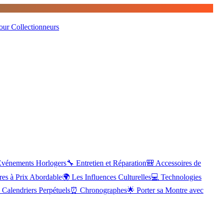
our Collectionneurs
Événements Horlogers
🔧
Entretien et Réparation
🎒
Accessoires de
es à Prix Abordable
🌍
Les Influences Culturelles
💻
Technologies
Calendriers Perpétuels
⏰
Chronographes
🌟
Porter sa Montre avec