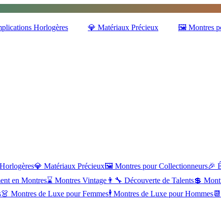
plications Horlogères
💎
Matériaux Précieux
🖼️
Montres p
 Horlogères
💎
Matériaux Précieux
🖼️
Montres pour Collectionneurs
🎉
ment en Montres
⌛
Montres Vintage
👨‍🔧
Découverte de Talents
💲
Montr
s
👗
Montres de Luxe pour Femmes
🕴️
Montres de Luxe pour Hommes
📆