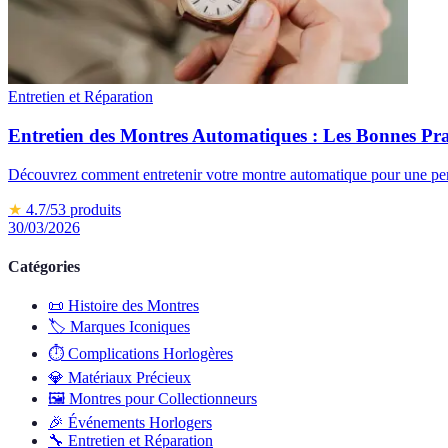
Entretien et Réparation
Entretien des Montres Automatiques : Les Bonnes Pra
Découvrez comment entretenir votre montre automatique pour une perf
★
4.7
/5
3
produits
30/03/2026
Catégories
📜
Histoire des Montres
🏷️
Marques Iconiques
⏱️
Complications Horlogères
💎
Matériaux Précieux
🖼️
Montres pour Collectionneurs
🎉
Événements Horlogers
🔧
Entretien et Réparation