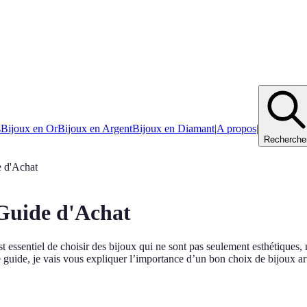
s
Bijoux en Or
Bijoux en Argent
Bijoux en Diamant
|
A propos
|
Recherche
e d'Achat
 Guide d'Achat
st essentiel de choisir des bijoux qui ne sont pas seulement esthétiques,
e guide, je vais vous expliquer l’importance d’un bon choix de bijoux art